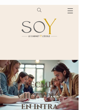
L'ECMH
chez vous
en intra