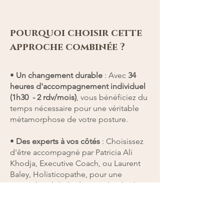
pourquoi choisir cette
approche combinée ?
•
Un changement durable
: Avec
34
heures d'accompagnement individuel
(1h30 - 2 rdv/mois)
, vous bénéficiez du
temps nécessaire pour une véritable
métamorphose de votre posture.
•
Des experts à vos côtés
: Choisissez
d'être accompagné par Patricia Ali
Khodja, Executive Coach, ou Laurent
Baley, Holisticopathe, pour une
approche globale de votre leadership.
•
Flexibilité totale
: Un format hybride,
en distanciel ou présentiel, adapté à