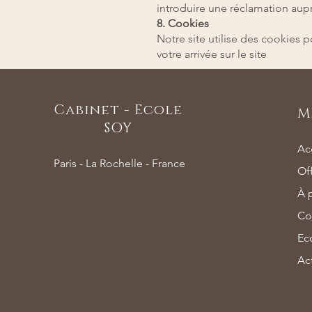
introduire une réclamation aupr
8. Cookies
Notre site utilise des cookies 
votre arrivée sur le site
Cabinet - Ecole
M
SOY
Ac
Paris - La Rochelle - France
Of
À 
Co
Ec
Act