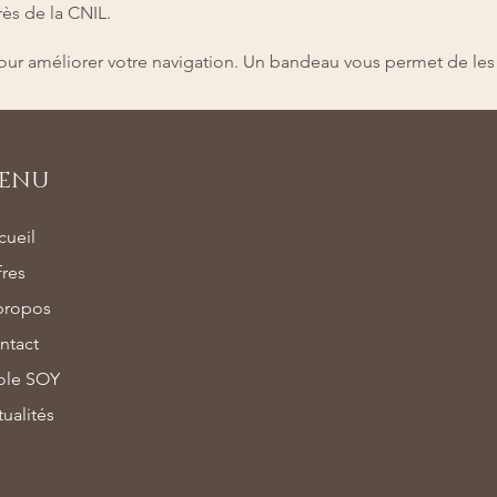
ès de la CNIL.
pour améliorer votre navigation. Un bandeau vous permet de les
ENU
cueil
fres
propos
ntact
ole SOY
ualités