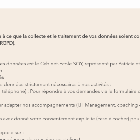
à ce que la collecte et le traitement de vos données soient 
(RGPD).
s données est le Cabinet-Ecole SOY, représenté par Patricia et
m
és
 données strictement nécessaires à nos activités :
, téléphone) : Pour répondre à vos demandes via le formulaire 
ur adapter nos accompagnements (I.H Management, coaching de 
 avez donné votre consentement explicite (case à cocher) pour 
epose sur :
vos séances de coaching ou ateliers).