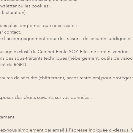
sletter ou les cookies).
 facturation).
es plus longtemps que nécessaire :
er contact.
in de l'accompagnement pour des raisons de sécurité juridique e
usage exclusif du Cabinet-Ecole SOY. Elles ne sont ni vendues, 
ns des sous-traitants techniques (hébergement, outils de visio
ité du RGPD.
res de sécurité (chiffrement, accès restreints) pour protéger 
posez des droits suivants sur vos données :
itement
ctez-nous simplement par email à l'adresse indiquée ci-dessus