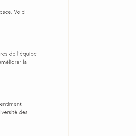
cace. Voici 
res de l'équipe 
méliorer la 
sentiment 
versité des 