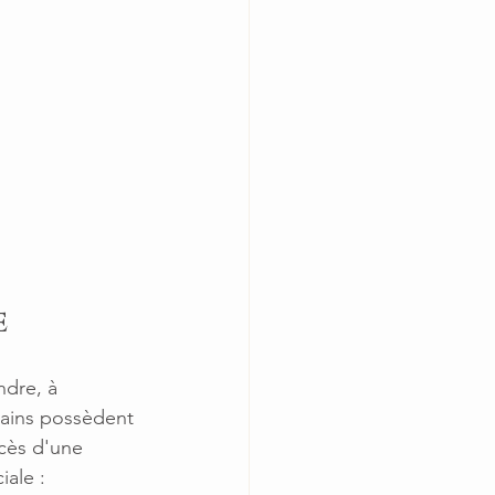
e
ndre, à 
mains possèdent 
cès d'une 
iale :