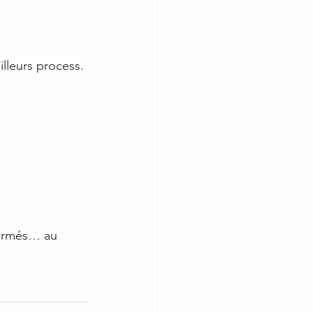
illeurs process.
formés… au 